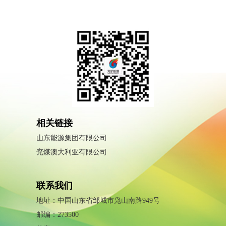
相关链接
山东能源集团有限公司
兖煤澳大利亚有限公司
联系我们
地址：中国山东省邹城市凫山南路949号
邮编：273500