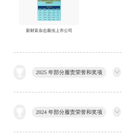
新财富杂志最佳上市公司
2025 年部分履责荣誉和奖项
2024 年部分履责荣誉和奖项