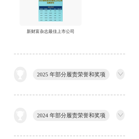
新财富杂志最佳上市公司
2025 年部分履责荣誉和奖项
2024 年部分履责荣誉和奖项