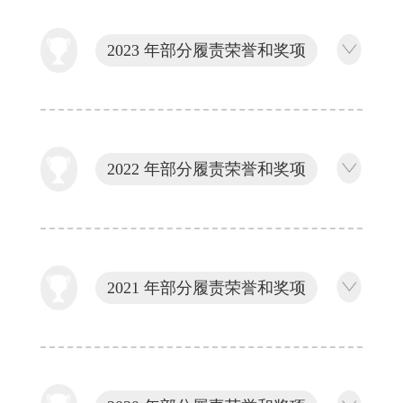
2023 年部分履责荣誉和奖项
2022 年部分履责荣誉和奖项
2021 年部分履责荣誉和奖项