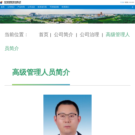
中文版
/
繁體版
/
ENGLISH
+
首页
公司简介
产业布局
公司动态
投资者关系
可持续发展
联系我们
当前位置：
首页
公司简介
公司治理
高级管理人
|
|
|
员简介
高级管理人员简介