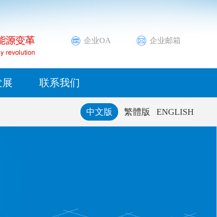
邮编：273500
以矿
营与资
演、投
度负责
高端化工新材料
位置布局
媒体聚焦
投资者热线
可持续发展管理体系
业，资
、智慧
等沟通
首批自
新能源
洲等国
基地。
通过网
报告。
企业OA
企业邮箱
愿景使命
行业动态
可持续发展融入
高端装备制造
兰克
材料等
，保持
公司荣誉
ESG报告
煤产量
际
智慧物流
发展
联系我们
49.3
中文版
繁體版
ENGLISH