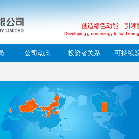
兖矿能源集团股份有限公司（“兖矿能源”“公司”）成立于1997年，
兖矿能源全面践行新发展理念，外延扩张与内涵提升并举、产业经
公司始终坚持高标准构建良好的投资者关系，持续丰富优化业绩路
兖矿能源始终以对客户、员工、股东、供应方、合作伙伴和社会高
业、高端化工新材料、新能源、高端装备制造、智慧物流为主导产
本运作并重，形成矿业、高端化工新材料、新能源、高端装备制造
资策略会、现场会、电话会、投资者热线、公司邮箱、上证E互动
的态度，坚定不移走绿色低碳循环发展之路，是A+H股上市公司中
产和业务分布在山东、陕蒙、新疆以及境外的澳大利亚、北美、欧
物流五大产业，建成山东、内蒙古、陕甘、新疆、澳大利亚等运营
渠道和方式，不断提升投资者与公司交流互动的有效性及时性，并
愿披露《环境、社会及管治报告》的公司之一，连续18年发布ESG
家和地区，是中国唯一一家拥有上海、香港、纽约、澳大利亚、法
力争“十五五”末原煤产量突破3亿吨/年。
站、微信等新媒体平台，主动投放新闻报道、业绩快报、业绩路演
2025年，在国际碳披露计划(CDP)评级中位列中国煤炭行业第1位
福、慕尼黑等境内外六地上市平台的特大型能源企业。2025年商品
资讯，实现了公司与资本市场的良性互动。
万得（Wind）ESG评级中国煤炭行业最高等级；摩根士丹利资本国
局
公司动态
投资者关系
可持续
1.82亿吨，化工产品产量977万吨；按中国会计准则，实现营业收入14
(MSCI)ESG评级提升至BBB级，位列煤炭行业唯一最高评级。
亿元，归母净利润83.8亿元；年末资产总额4529.4亿元。